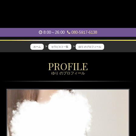
8:00～26:00
080-5917-6138
ホーム
セラピスト一覧
ゆり のプロフィール
A
PROFILE
b
ゆり のプロフィール
e
i
l
l
e
～