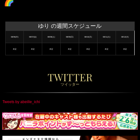
ゆり の週間スケジュール
08/06(木)
08/07(金)
08/08(土)
08/09(日)
08/10(月)
08/11(火)
08/12(水)
未定
未定
未定
未定
未定
未定
未定
TWITTER
ツイッター
Tweets by abeille_ichi