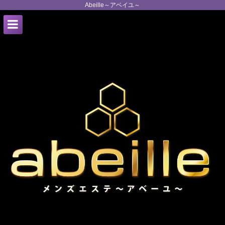
Abeille～アベイユ～