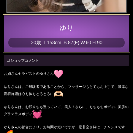
ゆり
30歳
T
.153cm
B
.87(F)
W
.60
H
.90
ショップコメント
お姉さんセラピストのゆりさん
ゆりさんは、ご経験者であることから、マッサージもとてもお上手
で、濃厚な
密着施術は心も体もとろとろに
ゆりさんは、お顔立ちも整っていて、美人！さらに、もちもちボデ
ィに美肌の
グラマラスボディ
ゆりさんの都合により、お時間が短いですが、是非空き枠は、チャ
ンスです