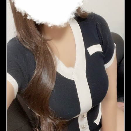
ア
ベ
イ
ユ
～
の
プ
ロ
フ
ィ
ー
ル